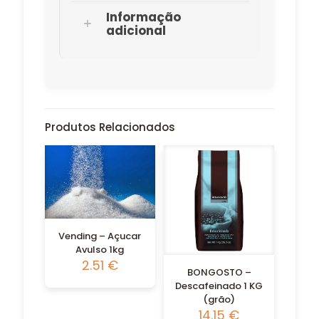
Informação
adicional
Produtos Relacionados
Vending – Açucar
Avulso 1kg
2.51
€
BONGOSTO –
Descafeinado 1 KG
(grão)
14.15
€