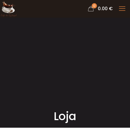
0
0.00 €
Loja