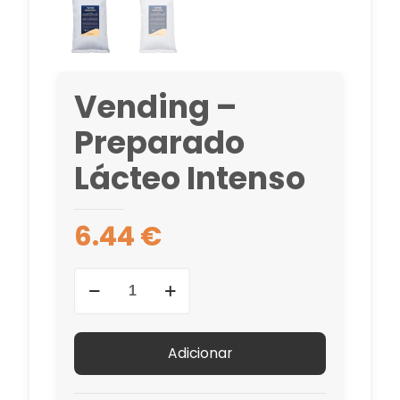
Vending –
Preparado
Lácteo Intenso
6.44
€
Quantidade
de
Vending
-
Adicionar
Preparado
Lácteo
Intenso