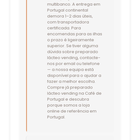
multibanco. A entrega em
Portugal continental
demora 1–2 dias úteis,
com transportadora
certificada. Para
encomendas para as ilhas
o prazo é ligeiramente
superior. Se tiver alguma
dúvida sobre preparado
lácteo vending, contacte-
nos por email ou telefone
— a nossa equipa está
disponível para o ajudar a
fazer a melhor escolha.
Compre já preparado
lácteo vending na Café de
Portugal e descubra
porque somos a loja
online de referência em
Portugal.