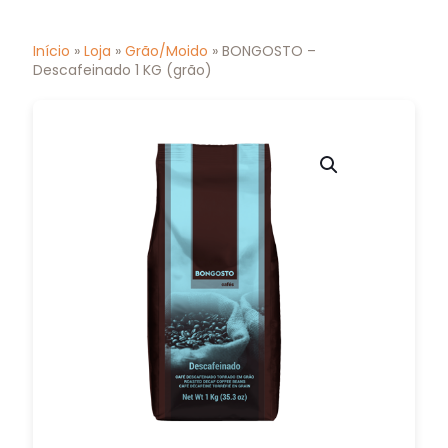
Início
»
Loja
»
Grão/Moido
» BONGOSTO –
Descafeinado 1 KG (grão)