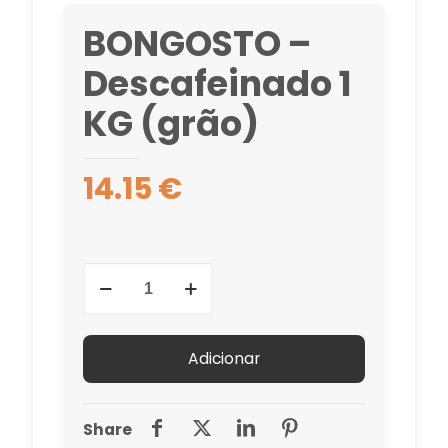
BONGOSTO –
Descafeinado 1
KG (grão)
14.15
€
Quantidade
de
BONGOSTO
-
Adicionar
Descafeinado
1
KG
Share
(grão)