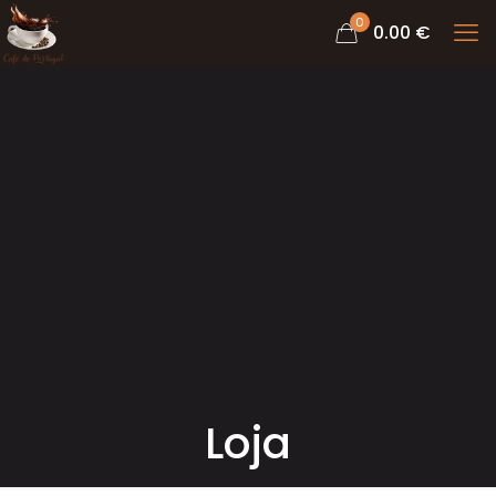
0
0.00 €
Loja