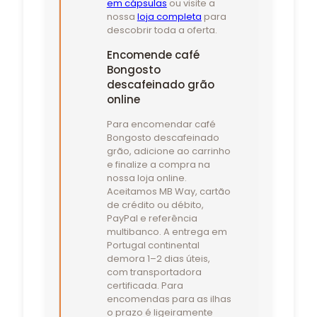
em cápsulas
ou visite a
nossa
loja completa
para
descobrir toda a oferta.
Encomende café
Bongosto
descafeinado grão
online
Para encomendar café
Bongosto descafeinado
grão, adicione ao carrinho
e finalize a compra na
nossa loja online.
Aceitamos MB Way, cartão
de crédito ou débito,
PayPal e referência
multibanco. A entrega em
Portugal continental
demora 1–2 dias úteis,
com transportadora
certificada. Para
encomendas para as ilhas
o prazo é ligeiramente