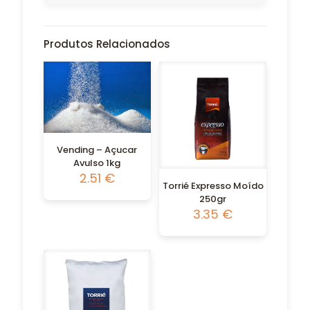
Produtos Relacionados
Vending – Açucar
Avulso 1kg
2.51
€
Torrié Expresso Moído
250gr
3.35
€