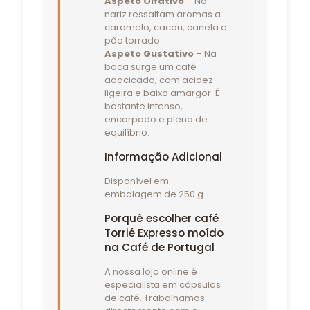
Aspeto Olfativo
– No
nariz ressaltam aromas a
caramelo, cacau, canela e
pão torrado.
Aspeto Gustativo
– Na
boca surge um café
adocicado, com acidez
ligeira e baixo amargor. É
bastante intenso,
encorpado e pleno de
equilíbrio.
Informação Adicional
Disponível em
embalagem de 250 g.
Porquê escolher café
Torrié Expresso moído
na Café de Portugal
A nossa loja online é
especialista em cápsulas
de café. Trabalhamos