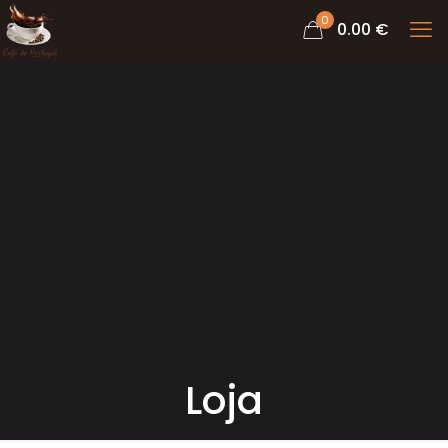
0
0.00 €
Loja