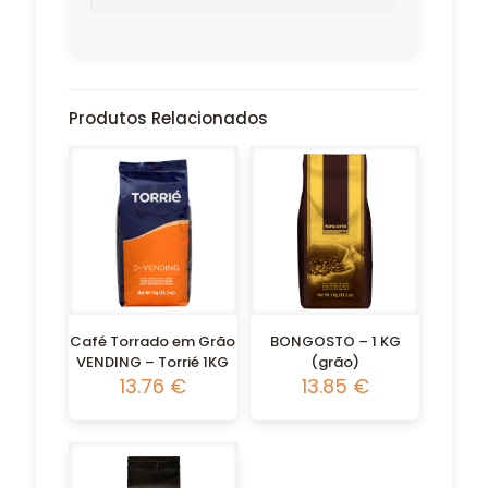
Produtos Relacionados
Café Torrado em Grão
BONGOSTO – 1 KG
VENDING – Torrié 1KG
(grão)
13.76
€
13.85
€