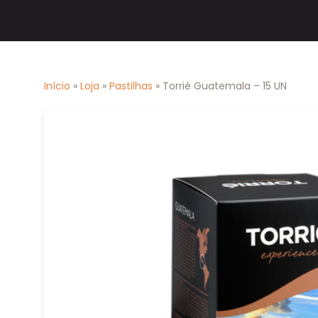
Início
»
Loja
»
Pastilhas
» Torrié Guatemala – 15 UN