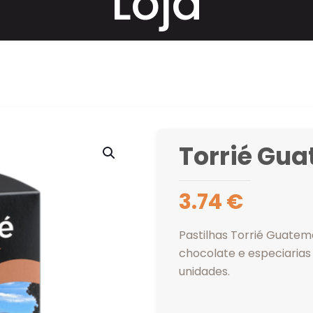
Loja
Torrié Gua
3.74
€
Pastilhas Torrié Guatema
chocolate e especiarias
unidades.