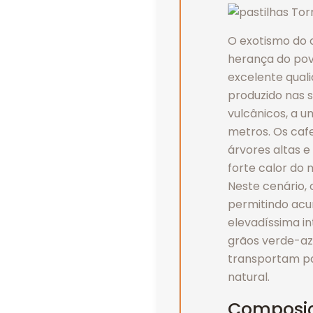
O exotismo do c
herança do pov
excelente qual
produzido nas 
vulcânicos, a u
metros. Os caf
árvores altas e
forte calor do 
Neste cenário,
permitindo acu
elevadíssima i
grãos verde-az
transportam pa
natural.
Composi