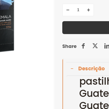
Quantidade
de
Torrié
Guatemala
-
15
Share
UN
Descrição
pastil
Guate
Guate