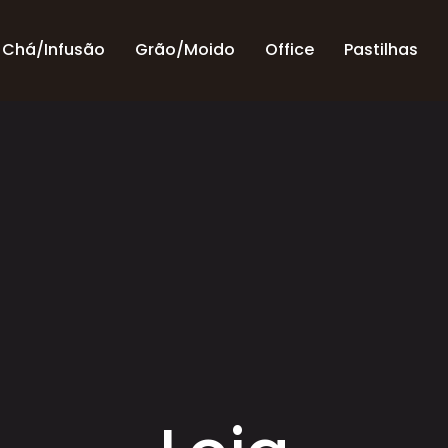
Chá/Infusão
Grão/Moido
Office
Pastilhas