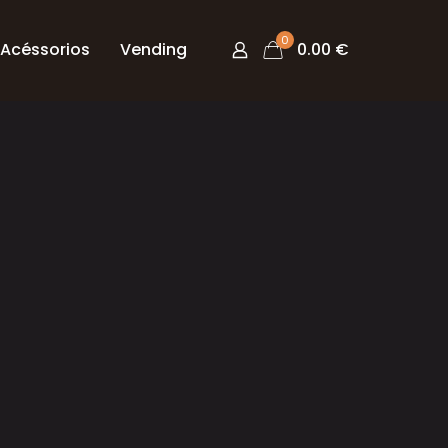
0
Acéssorios
Vending
0.00 €