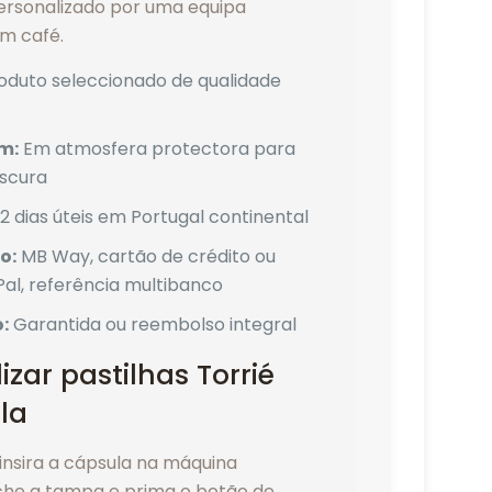
rsonalizado por uma equipa
em café.
oduto seleccionado de qualidade
m:
Em atmosfera protectora para
escura
2 dias úteis em Portugal continental
o:
MB Way, cartão de crédito ou
Pal, referência multibanco
:
Garantida ou reembolso integral
izar pastilhas Torrié
la
insira a cápsula na máquina
che a tampa e prima o botão de