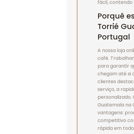
fácil, contendo 
Porquê es
Torrié G
Portugal
A nossa loja on
café. Trabalh
para garantir 
chegam até si 
clientes desta
serviço, a rapi
personalizado. 
Guatemala na Ca
vantagens: prod
competitivo co
rápida em todo 