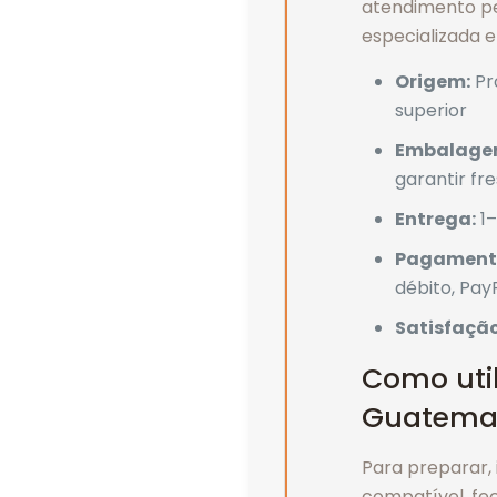
atendimento pe
especializada 
Origem:
Pr
superior
Embalage
garantir fr
Entrega:
1–
Pagament
débito, Pay
Satisfação
Como util
Guatema
Para preparar, 
compatível, fe