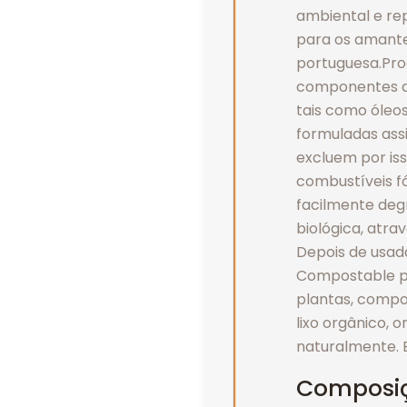
ambiental e r
para os amante
portuguesa.Pro
componentes de
tais como óleos
formuladas ass
excluem por is
combustíveis fó
facilmente deg
biológica, atr
Depois de usad
Compostable p
plantas, compo
lixo orgânico, 
naturalmente. 
Composi