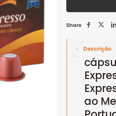
Torrié
Expresso
(10caps)
Share
Descrição
cápsu
Expre
Expre
ao Me
Portu