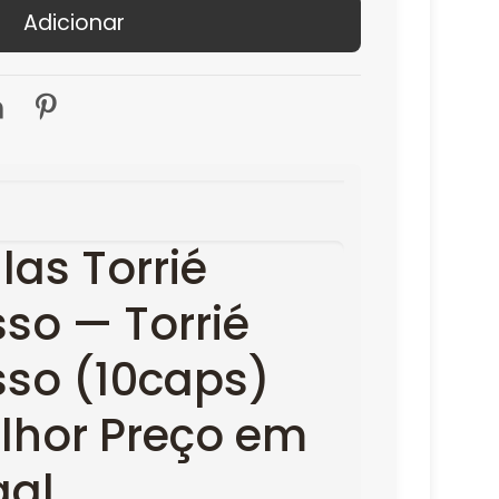
Adicionar
las Torrié
sso — Torrié
sso (10caps)
lhor Preço em
gal