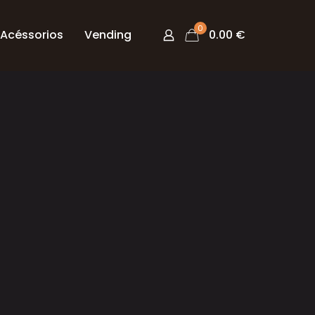
0
Acéssorios
Vending
0.00 €