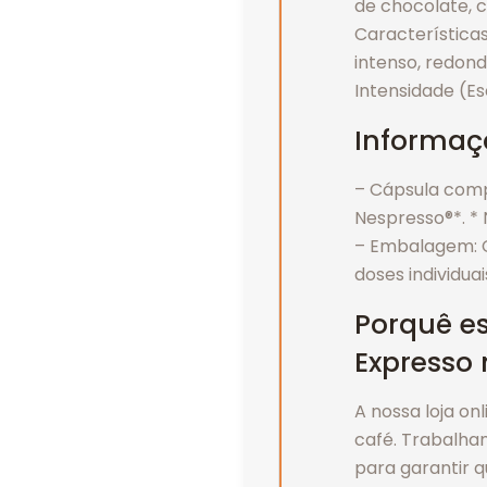
de chocolate, c
Características
intenso, redond
Intensidade (Es
Informaç
– Cápsula com
Nespresso®*. *
– Embalagem: C
doses individuai
Porquê es
Expresso 
A nossa loja on
café. Trabalh
para garantir q