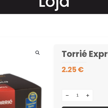
Loja
Torrié Exp
2.25
€
Quantidade
de