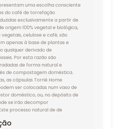
epresentam uma escolha consciente
s do café de torrefação
duzidas exclusivamente a partir de
 origem 100% vegetal e biológica,
 vegetais, celulose e café, são
im apenas à base de plantas e
so qualquer derivado de
sseis. Por esta razão são
radadas de forma natural e
avés de compostagem doméstica.
as, as cápsulas Torrié Home
odem ser colocadas num vaso de
stor doméstico, ou, no depósito de
onde se irão decompor
Este processo natural de de
ção