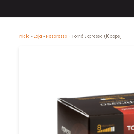
Início
»
Loja
»
Nespresso
» Torrié Expresso (10caps)