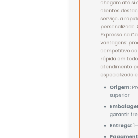
chegam até si 
clientes desta
serviço, a rapi
personalizado.
Expresso na Caf
vantagens: prod
competitivo co
rápida em todo 
atendimento pe
especializada 
Origem:
Pr
superior
Embalage
garantir fr
Entrega:
1–
Pagament