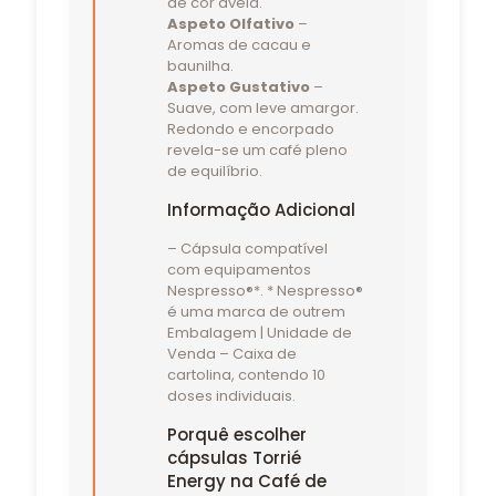
de cor avelã.
Aspeto Olfativo
–
Aromas de cacau e
baunilha.
Aspeto Gustativo
–
Suave, com leve amargor.
Redondo e encorpado
revela-se um café pleno
de equilíbrio.
Informação Adicional
– Cápsula compatível
com equipamentos
Nespresso®*. * Nespresso®
é uma marca de outrem
Embalagem | Unidade de
Venda – Caixa de
cartolina, contendo 10
doses individuais.
Porquê escolher
cápsulas Torrié
Energy na Café de