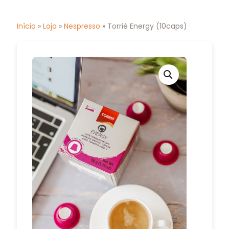
Início
»
Loja
»
Nespresso
» Torrié Energy (10caps)