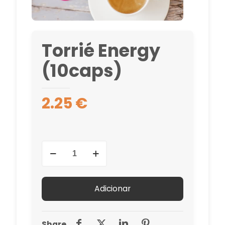
Torrié Energy
(10caps)
2.25
€
Quantidade
de
Torrié
Energy
Adicionar
(10caps)
Share