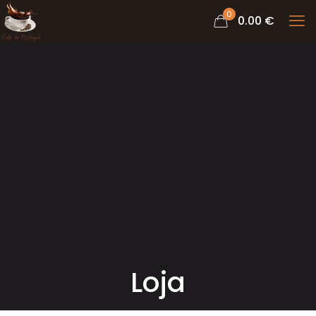
0
0.00 €
Loja