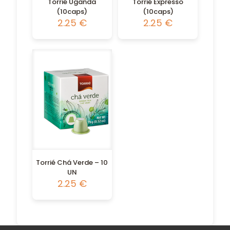
Torrié Uganda
Torrié Expresso
(10caps)
(10caps)
2.25
€
2.25
€
Torrié Chá Verde – 10
UN
2.25
€