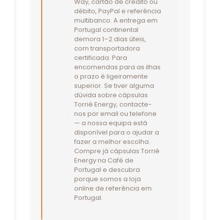
Way, cartão de crédito ou
débito, PayPal e referência
multibanco. A entrega em
Portugal continental
demora 1–2 dias úteis,
com transportadora
certificada. Para
encomendas para as ilhas
o prazo é ligeiramente
superior. Se tiver alguma
dúvida sobre cápsulas
Torrié Energy, contacte-
nos por email ou telefone
— a nossa equipa está
disponível para o ajudar a
fazer a melhor escolha.
Compre já cápsulas Torrié
Energy na Café de
Portugal e descubra
porque somos a loja
online de referência em
Portugal.