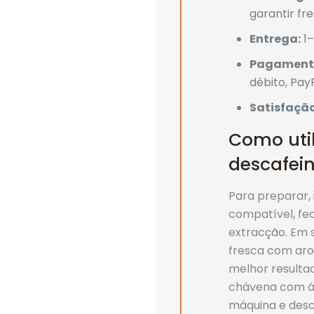
garantir fr
Entrega:
1–
Pagament
débito, Pay
Satisfação
Como util
descafei
Para preparar, 
compatível, fe
extracção. Em
fresca com aro
melhor result
chávena com águ
máquina e desc