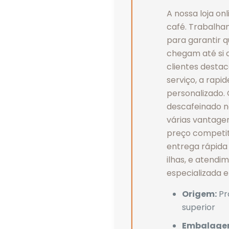
A nossa loja on
café. Trabalh
para garantir 
chegam até si 
clientes desta
serviço, a rapi
personalizado.
descafeinado na
várias vantagen
preço competit
entrega rápida
ilhas, e atend
especializada 
Origem:
Pr
superior
Embalage