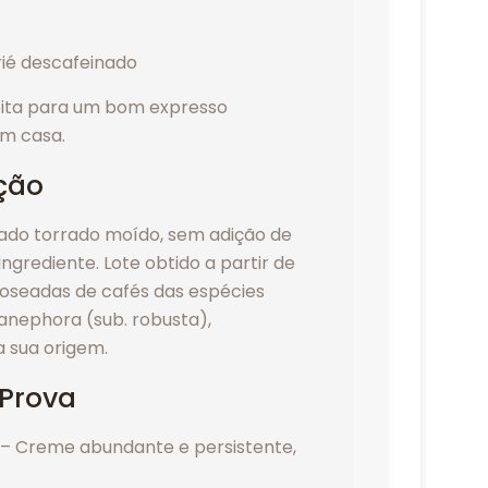
eita para um bom expresso
m casa.
ção
ado torrado moído, sem adição de
ingrediente. Lote obtido a partir de
seadas de cafés das espécies
anephora (sub. robusta),
a sua origem.
 Prova
– Creme abundante e persistente,