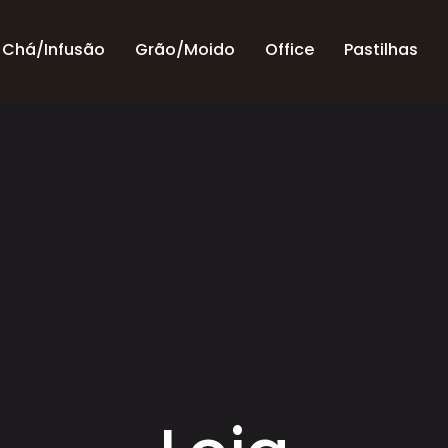
Chá/Infusão
Grão/Moido
Office
Pastilhas