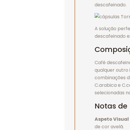
descafeinado.
A solução perf
descafeinado e
Composi
Café descafein
qualquer outro 
combinações do
C.arabica e C.c
selecionadas n
Notas de
Aspeto Visual
de cor avelã.