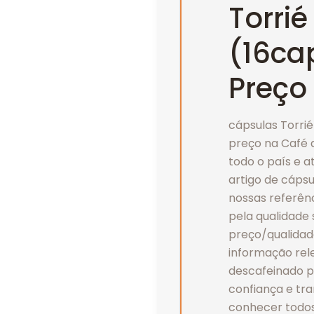
Torri
(16ca
Preço
cápsulas Torrié
preço na Café 
todo o país e 
artigo de cáps
nossas referên
pela qualidade 
preço/qualidad
informação rel
descafeinado p
confiança e tra
conhecer todos