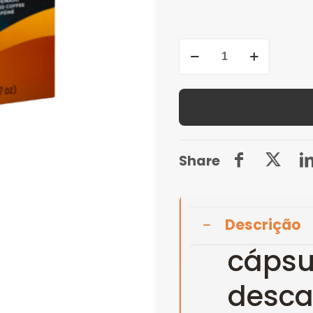
Quantidade
de
Torrié
Descafeinado
(16caps)
Share
Descrição
cápsu
desca