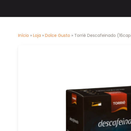
Início
»
Loja
»
Dolce Gusto
» Torrié Descafeinado (16cap