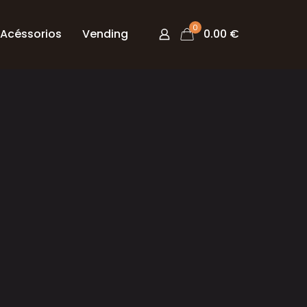
0
Acéssorios
Vending
0.00 €