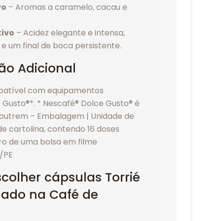
vo
– Aromas a caramelo, cacau e
tivo
– Acidez elegante e intensa,
e um final de boca persistente.
ão Adicional
patível com equipamentos
 Gusto®*. * Nescafé® Dolce Gusto® é
outrem – Embalagem | Unidade de
e cartolina, contendo 16 doses
tro de uma bolsa em filme
T/PE
colher cápsulas Torrié
nado na Café de