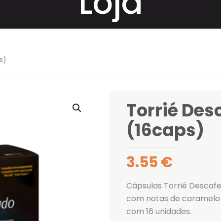
Loja
s)
Torrié Des
(16caps)
3.55
€
Cápsulas Torrié Descaf
com notas de caramelo 
com 16 unidades.