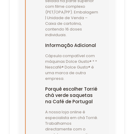
selada na parte superior
com filme complexo
(PET/OPA/PP). Embalagem
| Unidade de Venda –
Caixa de cartolina,
contendo 16 doses
individuais.
Informação Adicional
Cápsula compatível com
máquinas Dolce Gusto® * *
Nescafé® Dolce Gusto® é
uma marca de outra
empresa.
Porquê escolher Torrié
chá verde saquetas
na Café de Portugal
A nossa loja online é
especialista em chá Torrié.
Trabalhamos
directamente com o