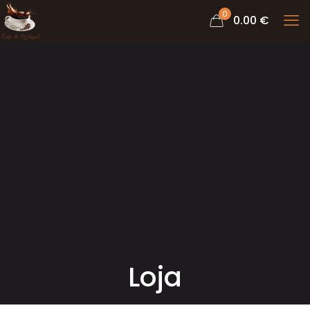
0
0.00 €
Loja