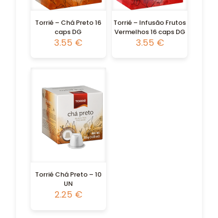
Torrié – Chá Preto 16
Torrié – Infusão Frutos
caps DG
Vermelhos 16 caps DG
3.55
€
3.55
€
Torrié Chá Preto – 10
UN
2.25
€