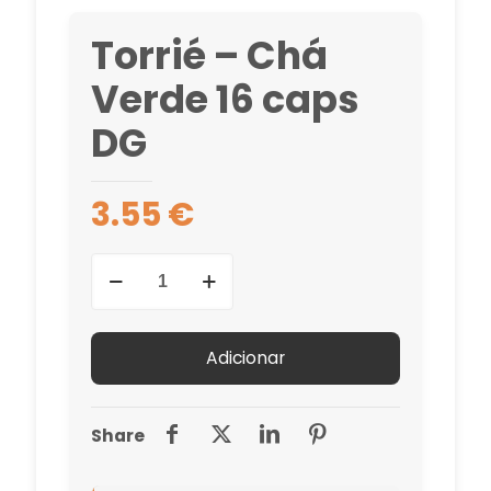
Torrié – Chá
Verde 16 caps
DG
3.55
€
Quantidade
de
Torrié
-
Adicionar
Chá
Verde
16
Share
caps
DG