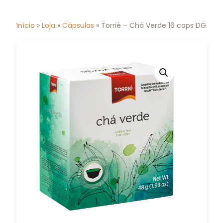
Início
»
Loja
»
Cápsulas
» Torrié – Chá Verde 16 caps DG