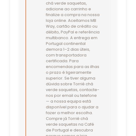
chá verde saquetas,
adicione ao carrinho e
finalize a compra na nossa
loja online. Aceitamos MB
Way, cartão de crédito ou
débito, PayPal e referência
multibanco. A entrega em
Portugal continental
demora 1–2 dias úteis,
com transportadora
certificada. Para
encomendas para as ilhas
o prazo é ligeiramente
superior. Se tiver alguma
dúvida sobre Torrié chá
verde saquetas, contacte-
nos por email ou telefone
— a nossa equipa está
disponível para o ajudar a
fazer a melhor escolha.
Compre já Torrié chá
verde saquetas na Café
de Portugal e descubra
porque somos a loja