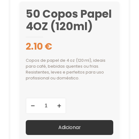
50 Copos Papel
4OZ (120ml)
2.10
€
Copos de papel de 4 oz (120 ml), ideais
para café, bebidas quentes ou frias.
Resistentes, leves e perfeitos para uso
profissional ou doméstico.
Quantidade
de
50
Copos
Adicionar
Papel
4OZ