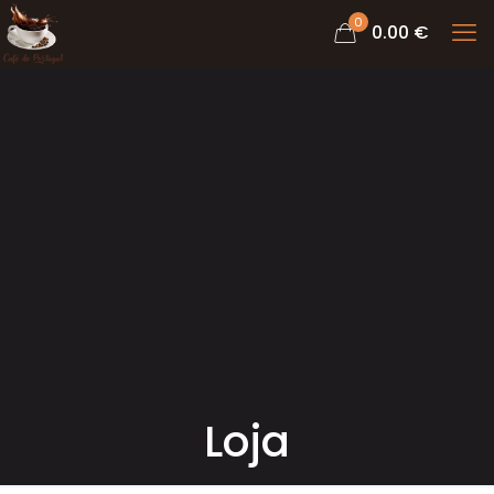
0
0.00 €
Loja