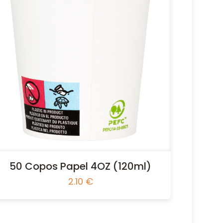
50 Copos Papel 4OZ (120ml)
2.10
€