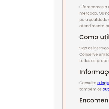
Oferecemos a m
mercado. Os no
pela qualidade 
atendimento pe
Como util
Siga as instruçõ
Conserve em lo
todas as propr
Informaç
Consulte
a leg
também os
out
Encomend