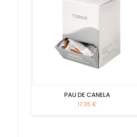
PAU DE CANELA
17.35
€