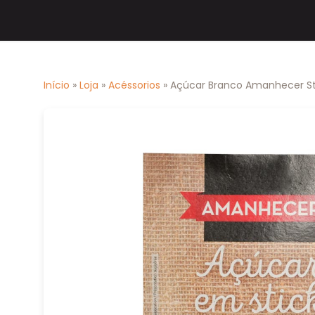
Início
»
Loja
»
Acéssorios
» Açúcar Branco Amanhecer St