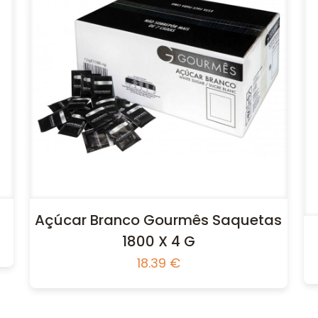
Açúcar Branco Gourmês Saquetas
1800 X 4 G
18.39
€