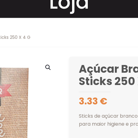
Loja
icks 250 X 4 G
Açúcar Br
Sticks 250 
3.33
€
Sticks de açúcar branc
para maior higiene e pra