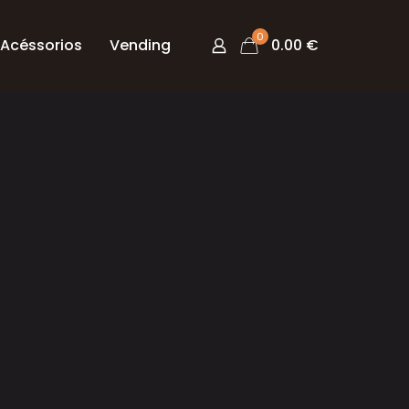
0
Acéssorios
Vending
0.00 €