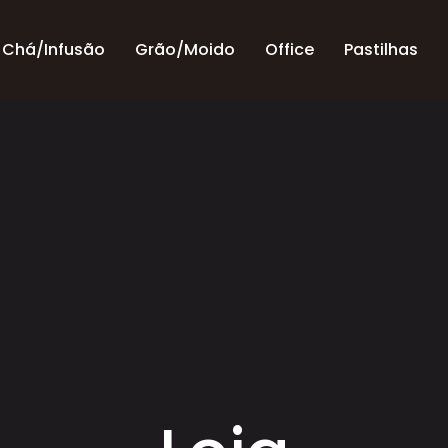
Chá/Infusão
Grão/Moido
Office
Pastilhas